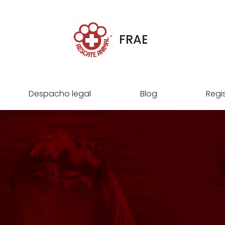
FRAE
Despacho legal
Blog
Regi
d