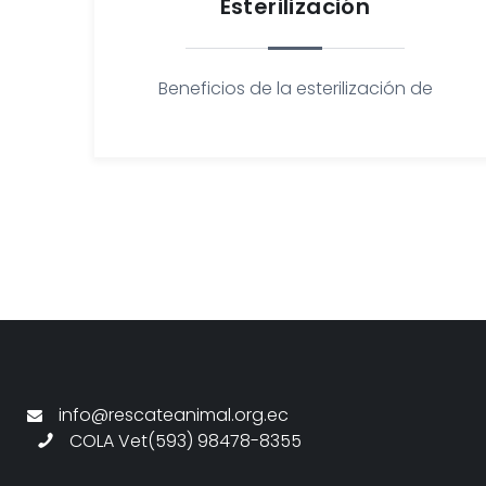
Esterilización
Beneficios de la esterilización de
info@rescateanimal.org.ec
COLA Vet(593) 98478-8355