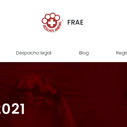
FRAE
Despacho legal
Blog
Regi
2021