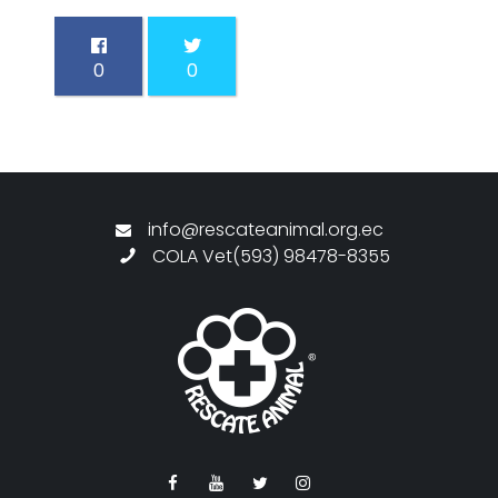
0
0
info@rescateanimal.org.ec
COLA Vet(593) 98478-8355