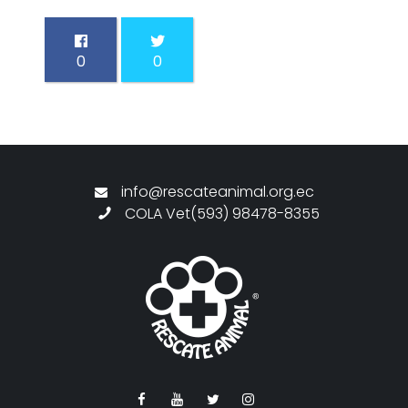
0
0
info@rescateanimal.org.ec
COLA Vet(593) 98478-8355